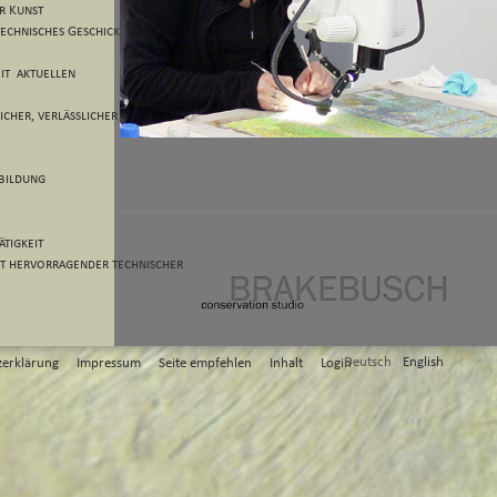
r Kunst
echnisches Geschick/
it aktuellen
icher, verlässlicher und
tbildung
ätigkeit
t hervorragender technischer
Deutsch
English
zerklärung
Impressum
Seite empfehlen
Inhalt
Login