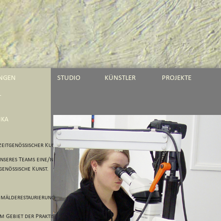
UNGEN
STUDIO
KÜNSTLER
PROJEKTE
T
IKA
zeitgenössischer Kunst
nseres Teams eine/n
genössische Kunst.
emälderestaurierung mit Diplom
m Gebiet der Praktischen