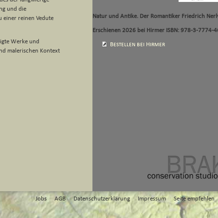
ng und die
Natur und Antike. Der Romantiker Friedrich Nerl
u einer reinen Vedute
Erschienen 2026 bei Hirmer ISBN: 978-3-7774
zeigte Werke und
Bestellen bei Hirmer
und malerischen Kontext
Jobs
AGB
Datenschutzerklärung
Impressum
Seite empfehlen