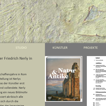
STUDIO
KÜNSTLER
PROJEKTE
r Friedrich Nerly in
Schaffensjahre in Rom
llung ist Nerlys
s der Künstler erst
nd vollendete. Nerly
g ein neues Bildmotiv
xiert akribisch alle
 sich durch die
es der langwierige