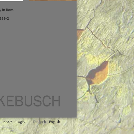
y in Rom.
-4659-2
Deutsch
English
Inhalt
Login