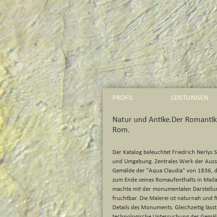
PROFIL
LEISTUNGEN
Natur und Antike.Der Romantike
Rom.
Der Katalog beleuchtet Friedrich Nerlys 
und Umgebung. Zentrales Werk der Ausste
Gemälde der "Aqua Claudia" von 1836, da
zum Ende seines Romaufenthalts in Maila
machte mit der monumentalen Darstellun
fruchtbar. Die Malerei ist naturnah und fi
Details des Monuments. Gleichzeitig lässt
technologische Untersuchung des Gemäld